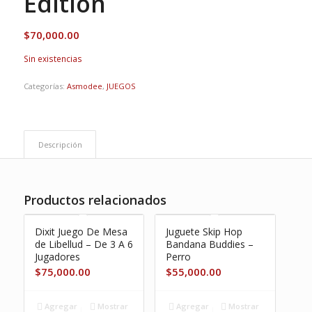
Edition
$
70,000.00
Sin existencias
Categorías:
Asmodee
,
JUEGOS
Descripción
Productos relacionados
Dixit Juego De Mesa
Juguete Skip Hop
de Libellud – De 3 A 6
Bandana Buddies –
Jugadores
Perro
$
75,000.00
$
55,000.00
Agregar
Mostrar
Agregar
Mostrar