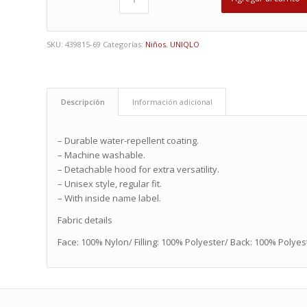
SKU:
439815-69
Categorías:
Niños
,
UNIQLO
Descripción
Información adicional
– Durable water-repellent coating.
– Machine washable.
– Detachable hood for extra versatility.
– Unisex style, regular fit.
– With inside name label.
Fabric details
Face: 100% Nylon/ Filling: 100% Polyester/ Back: 100% Polyes