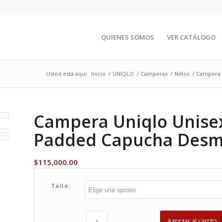
QUIENES SOMOS
VER CATÁLOGO
Usted está aquí:
Inicio
/
UNIQLO
/
Camperas
/
Niños
/
Campera 
Campera Uniqlo Unise
Padded Capucha Desmo
$
115,000.00
Talle:
Agregar al carrito