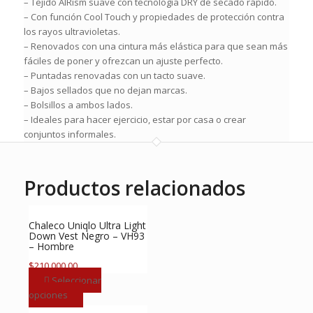
– Tejido AIRism suave con tecnología DRY de secado rápido.
– Con función Cool Touch y propiedades de protección contra
los rayos ultravioletas.
– Renovados con una cintura más elástica para que sean más
fáciles de poner y ofrezcan un ajuste perfecto.
– Puntadas renovadas con un tacto suave.
– Bajos sellados que no dejan marcas.
– Bolsillos a ambos lados.
– Ideales para hacer ejercicio, estar por casa o crear
conjuntos informales.
Productos relacionados
Chaleco Uniqlo Ultra Light
Down Vest Negro – VH93
– Hombre
$
210,000.00
Seleccionar
Este
opciones
producto