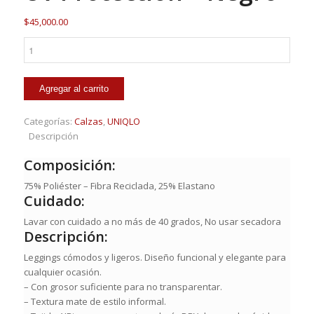
$
45,000.00
Calza
Uniqlo
-
Airism
Agregar al carrito
Uv
Protection
Categorías:
Calzas
,
UNIQLO
-
Descripción
Negro
cantidad
Composición:
75% Poliéster – Fibra Reciclada, 25% Elastano
Cuidado:
Lavar con cuidado a no más de 40 grados, No usar secadora
Descripción:
Leggings cómodos y ligeros. Diseño funcional y elegante para
cualquier ocasión.
– Con grosor suficiente para no transparentar.
– Textura mate de estilo informal.