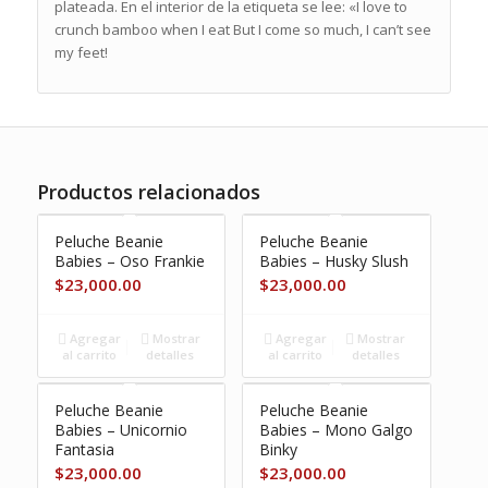
plateada. En el interior de la etiqueta se lee: «I love to
crunch bamboo when I eat But I come so much, I can’t see
my feet!
Productos relacionados
Peluche Beanie
Peluche Beanie
Babies – Oso Frankie
Babies – Husky Slush
$
23,000.00
$
23,000.00
Agregar
Mostrar
Agregar
Mostrar
al carrito
detalles
al carrito
detalles
Peluche Beanie
Peluche Beanie
Babies – Unicornio
Babies – Mono Galgo
Fantasia
Binky
$
23,000.00
$
23,000.00