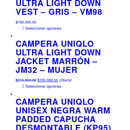
ULTRA LIGHT DOWN
variantes.
producto
VEST – GRIS – VM98
Las
opciones
se
$
190,000.00
pueden
Este
Seleccionar opciones
elegir
producto
en
tiene
CAMPERA UNIQLO
la
múltiples
ULTRA LIGHT DOWN
página
variantes.
JACKET MARRÓN –
de
Las
producto
opciones
JM32 – MUJER
se
pueden
El
El
$
210,000.00
$
150,000.00
¡Oferta!
elegir
precio
precio
Este
Seleccionar opciones
en
original
actual
producto
la
era:
es:
tiene
CAMPERA UNIQLO
página
$210,000.00.
$150,000.00.
múltiples
UNISEX NEGRA WARM
de
variantes.
producto
PADDED CAPUCHA
Las
opciones
DESMONTABLE (KP95)
se