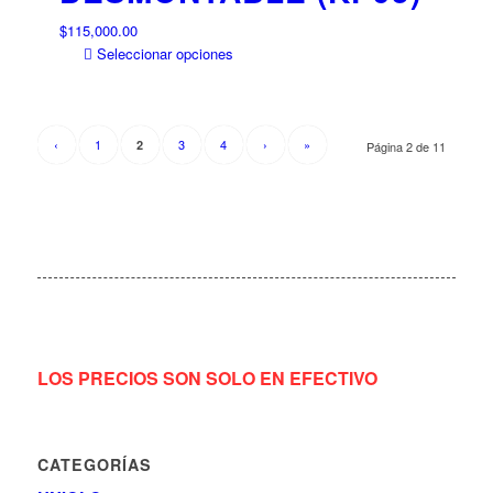
pueden
$
115,000.00
elegir
Este
Seleccionar opciones
en
producto
la
tiene
página
múltiples
de
variantes.
‹
1
3
4
›
»
2
Página 2 de 11
producto
Las
opciones
se
pueden
elegir
en
la
página
de
LOS PRECIOS SON SOLO EN EFECTIVO
producto
CATEGORÍAS