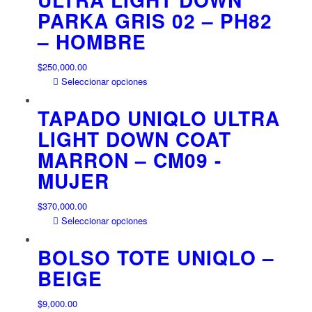
PARKA GRIS 02 – PH82
de
Las
producto
opciones
– HOMBRE
se
pueden
$
250,000.00
elegir
Este
Seleccionar opciones
en
producto
la
tiene
TAPADO UNIQLO ULTRA
página
múltiples
LIGHT DOWN COAT
de
variantes.
producto
MARRON – CM09 -
Las
opciones
MUJER
se
pueden
$
370,000.00
elegir
Este
Seleccionar opciones
en
producto
la
tiene
BOLSO TOTE UNIQLO –
página
múltiples
BEIGE
de
variantes.
producto
Las
$
9,000.00
opciones