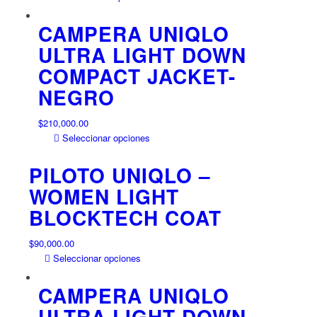
en
producto
la
tiene
CAMPERA UNIQLO
página
múltiples
ULTRA LIGHT DOWN
de
variantes.
producto
COMPACT JACKET-
Las
opciones
NEGRO
se
pueden
$
210,000.00
elegir
Este
Seleccionar opciones
en
producto
la
tiene
PILOTO UNIQLO –
página
múltiples
WOMEN LIGHT
de
variantes.
producto
BLOCKTECH COAT
Las
opciones
se
$
90,000.00
pueden
Este
Seleccionar opciones
elegir
producto
en
tiene
CAMPERA UNIQLO
la
múltiples
ULTRA LIGHT DOWN
página
variantes.