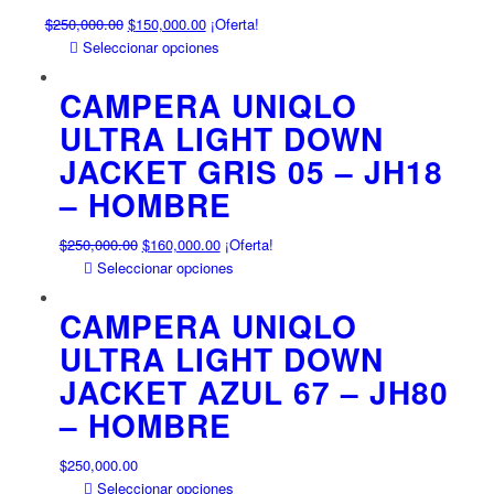
El
El
$
250,000.00
$
150,000.00
¡Oferta!
precio
precio
Este
Seleccionar opciones
original
actual
producto
era:
es:
tiene
CAMPERA UNIQLO
$250,000.00.
$150,000.00.
múltiples
ULTRA LIGHT DOWN
variantes.
JACKET GRIS 05 – JH18
Las
opciones
– HOMBRE
se
pueden
El
El
$
250,000.00
$
160,000.00
¡Oferta!
elegir
precio
precio
Este
Seleccionar opciones
en
original
actual
producto
la
era:
es:
tiene
CAMPERA UNIQLO
página
$250,000.00.
$160,000.00.
múltiples
ULTRA LIGHT DOWN
de
variantes.
producto
JACKET AZUL 67 – JH80
Las
opciones
– HOMBRE
se
pueden
$
250,000.00
elegir
Este
Seleccionar opciones