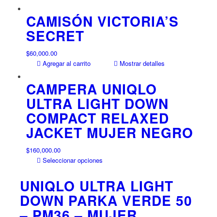
original
actual
producto
la
era:
es:
tiene
CAMISÓN VICTORIA’S
página
$190,000.00.
$160,000.00.
múltiples
SECRET
de
variantes.
producto
Las
$
60,000.00
opciones
Agregar al carrito
Mostrar detalles
se
pueden
CAMPERA UNIQLO
elegir
en
ULTRA LIGHT DOWN
la
COMPACT RELAXED
página
JACKET MUJER NEGRO
de
producto
$
160,000.00
Este
Seleccionar opciones
producto
tiene
UNIQLO ULTRA LIGHT
múltiples
DOWN PARKA VERDE 50
variantes.
– PM36 – MUJER
Las