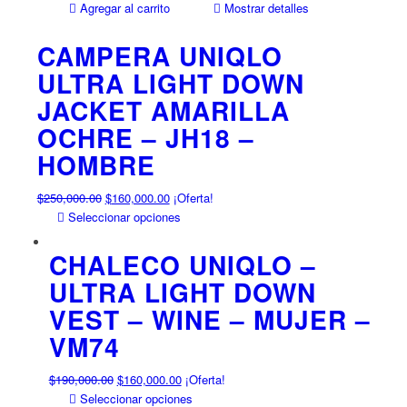
Agregar al carrito
Mostrar detalles
se
pueden
CAMPERA UNIQLO
elegir
en
ULTRA LIGHT DOWN
la
JACKET AMARILLA
página
OCHRE – JH18 –
de
producto
HOMBRE
El
El
$
250,000.00
$
160,000.00
¡Oferta!
precio
precio
Este
Seleccionar opciones
original
actual
producto
era:
es:
tiene
CHALECO UNIQLO –
$250,000.00.
$160,000.00.
múltiples
ULTRA LIGHT DOWN
variantes.
VEST – WINE – MUJER –
Las
opciones
VM74
se
pueden
El
El
$
190,000.00
$
160,000.00
¡Oferta!
elegir
precio
precio
Este
Seleccionar opciones
en