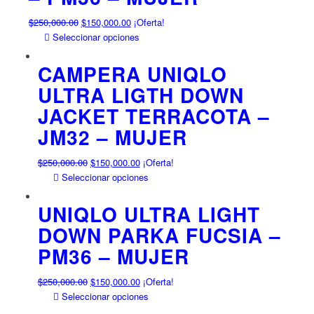
opciones
se
El
El
$
250,000.00
$
150,000.00
¡Oferta!
pueden
precio
precio
Este
Seleccionar opciones
elegir
original
actual
producto
en
era:
es:
tiene
CAMPERA UNIQLO
la
$250,000.00.
$150,000.00.
múltiples
ULTRA LIGTH DOWN
página
variantes.
JACKET TERRACOTA –
de
Las
producto
opciones
JM32 – MUJER
se
pueden
El
El
$
250,000.00
$
150,000.00
¡Oferta!
elegir
precio
precio
Este
Seleccionar opciones
en
original
actual
producto
la
era:
es:
tiene
UNIQLO ULTRA LIGHT
página
$250,000.00.
$150,000.00.
múltiples
DOWN PARKA FUCSIA –
de
variantes.
producto
PM36 – MUJER
Las
opciones
se
El
El
$
250,000.00
$
150,000.00
¡Oferta!
pueden
precio
precio
Este
Seleccionar opciones
elegir
original
actual
producto