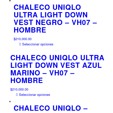
en
era:
es:
tiene
CHALECO UNIQLO
la
$250,000.00.
$150,000.00.
múltiples
ULTRA LIGHT DOWN
página
variantes.
VEST NEGRO – VH07 –
de
Las
producto
opciones
HOMBRE
se
pueden
$
210,000.00
elegir
Este
Seleccionar opciones
en
producto
la
tiene
CHALECO UNIQLO ULTRA
página
múltiples
LIGHT DOWN VEST AZUL
de
variantes.
producto
MARINO – VH07 –
Las
opciones
HOMBRE
se
pueden
$
210,000.00
elegir
Este
Seleccionar opciones
en
producto
la
tiene
CHALECO UNIQLO –
página
múltiples
de